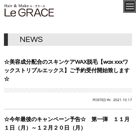
ル・グ
CONCEPT
ラース
N
E
W
S
☆美容成分配合のスキンケアWAX脱毛【wax xxxワ
ックストリプルエックス】ご予約受付開始致します
☆
POSTED IN : 2021.10.17
SALON
MENU
☆今年最後のキャンペーン予告☆ 第一弾 １１月
１日（月）～１２月２０日（月）
STAFF