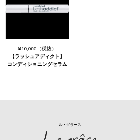
VOICE
PRODUCT
VOICE
¥10,000（税抜）
BLOG
【ラッシュアディクト】
NEWS
コンディショニングセラム
Le GRACEの介護
WEB予約
RECRUIT
PRIVACY POLICY
ル・グラース