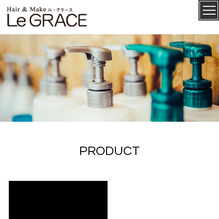
ル・グ
CONCEPT
ラース
P
R
O
D
U
C
T
SALON
MENU
STAFF