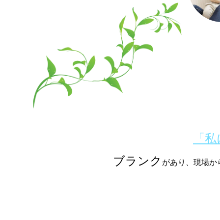
「私
ブランク
があり、現場か