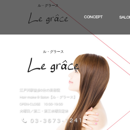
ル・グラース
CONCEPT
SALO
ル・グラース
江戸川駅徒歩0分の美容院
Hair make & Salon【ル・グラース】
OPEN-CLOSE 10:00-19:00
火曜日／第二・第三水曜日定休
03-3673-1241