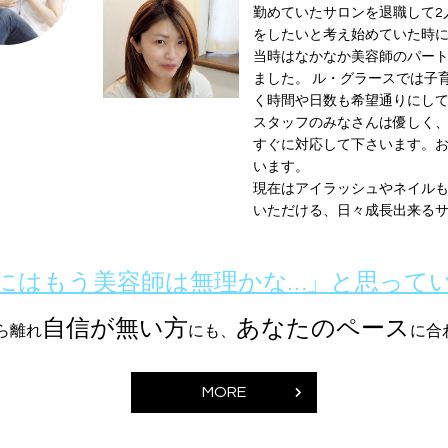
勤めていたサロンを退職して2
をしたいと考え始めていた時
当時はなかなか美容師のパー
ました。 ル・グラースでは子
く時間や日数も希望通りにし
スタッフのみなさんは優しく
すぐに対応して下さいます。
います。
現在はアイラッシュやネイル
いただける、日々成長出来る
にはもう美容師は無理かな…」と思って
自信が無い方
あなたのペース
ら離れ
にも、
に合
MORE