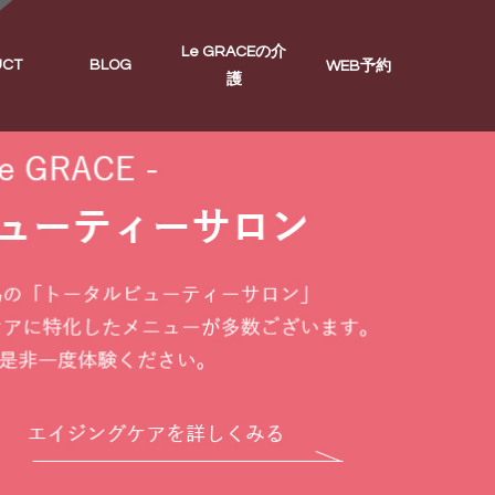
Le GRACEの介
UCT
BLOG
WEB予約
護