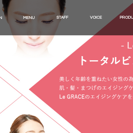
STAFF
VOICE
PROD
N
MENU