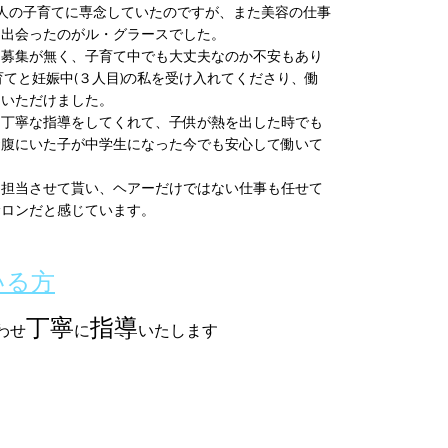
人の子育てに専念していたのですが、また美容の仕事
に出会ったのがル・グラースでした。
ト募集が無く、子育て中でも大丈夫なのか不安もあり
育てと妊娠中(３人目)の私を受け入れてくださり、働
ていただけました。
、丁寧な指導をしてくれて、子供が熱を出した時でも
お腹にいた子が中学生になった今でも安心して働いて
も担当させて貰い、ヘアーだけではない仕事も任せて
サロンだと感じています。
いる方
丁寧
指導
わせ
に
いたします