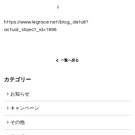
↓
VOICE
PRODUCT
https://www.legrace.net/blog_detail?
actual_object_id=1896
VOICE
BLOG
一覧へ戻る
NEWS
Le GRACEの介護
カテゴリー
WEB予約
お知らせ
RECRUIT
キャンペーン
PRIVACY POLICY
その他