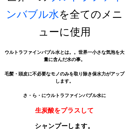
ン
バ
ブ
ル
水
を
全
て
の
メ
ニ
ュ
ー
に
使
用
ウルトラファインバブル水とは。。世界一小さな気泡を大
量に含んだ水の事。
毛髪・頭皮に不必要なモノのみを取り除き保水力がアップ
します
。
さ・ら・にウルトラファインバブル水に
生炭酸をプラスして
シャンプーします。