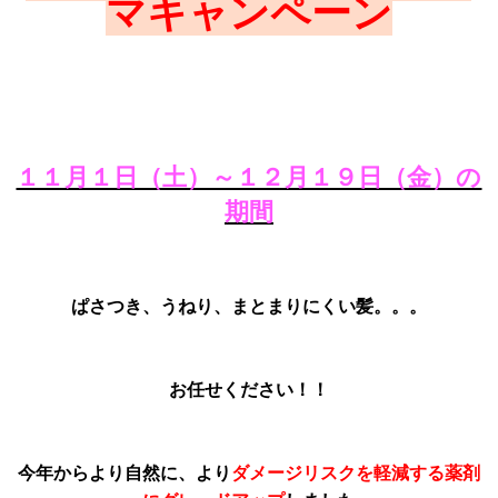
マキャンペーン
VOICE
PRODUCT
VOICE
１１月１日（土）～１２月１９日（金）の
BLOG
期間
NEWS
Le GRACEの介護
ぱさつき、うねり、まとまりにくい髪。。。
WEB予約
RECRUIT
お任せください！！
PRIVACY POLICY
今年からより自然に、より
ダメージリスクを軽減する薬剤