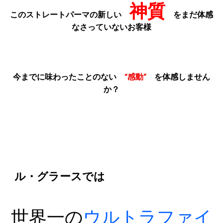
神質
このストレートパーマの新しい
をまだ体感
なさっていないお客様
今までに味わったことのない
“感動”
を体感しません
か？
ル・グラースでは
世
界
一
の
ウ
ル
ト
ラ
フ
ァ
イ