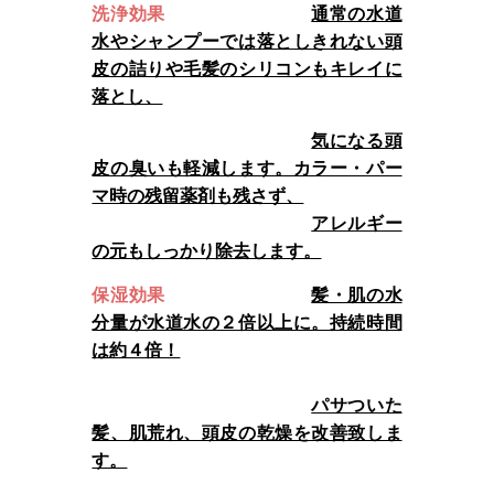
洗浄効果
通常の水道
水やシャンプーでは落としきれない頭
皮の詰りや毛髪のシリコンもキレイに
落とし、
気になる頭
皮の臭いも軽減します。カラー・パー
マ時の残留薬剤も残さず、
アレルギー
の元もしっかり除去します。
保湿効果
髪・肌の水
分量が水道水の２倍以上に。持続時間
は約４倍！
パサついた
髪、肌荒れ、頭皮の乾燥を改善致しま
す。