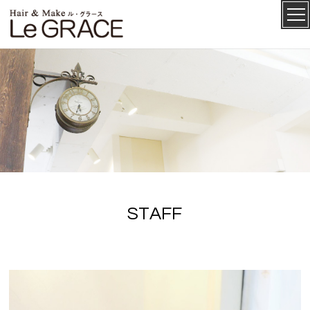
ル・グ
CONCEPT
ラース
S
T
A
F
F
SALON
MENU
STAFF