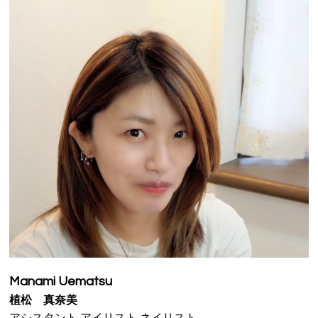
VOICE
PRODUCT
VOICE
BLOG
NEWS
Le GRACEの介護
WEB予約
RECRUIT
PRIVACY POLICY
Manami Uematsu
植松 真奈美