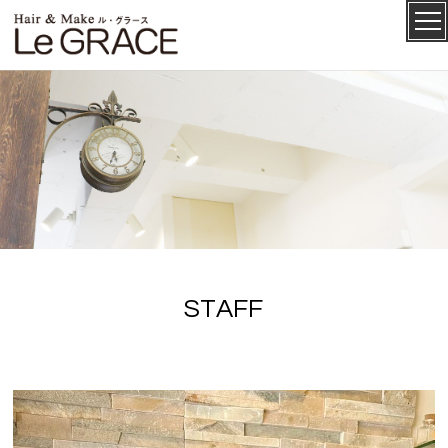
ル・グ
CONCEPT
ラース
S
T
A
F
F
SALON
MENU
STAFF