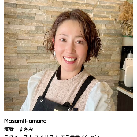
VOICE
PRODUCT
VOICE
BLOG
NEWS
Le GRACEの介護
WEB予約
RECRUIT
PRIVACY POLICY
Masami Hamano
濱野 まさみ