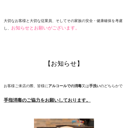
VOICE
PRODUCT
大切なお客様と大切な従業員、そしてその家族の安全・
健康確保を考慮
お知らせとお願いがございます。
し、
VOICE
BLOG
NEWS
【お知らせ】
Le GRACEの介護
WEB予約
お客様ご来店の際、皆様に
アルコールでの消毒
又は
手洗い
のどちらかで
RECRUIT
指消毒のご協力をお願いしておりま
す。
手
PRIVACY POLICY