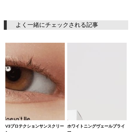
よ
く
一
緒
に
チ
ェ
ッ
ク
さ
れ
る
記
事
V3プロテクションサンスクリー
ホワイトニングヴェールプライ