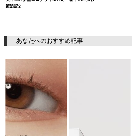
策追記2
あ
な
た
へ
の
お
す
す
め
記
事