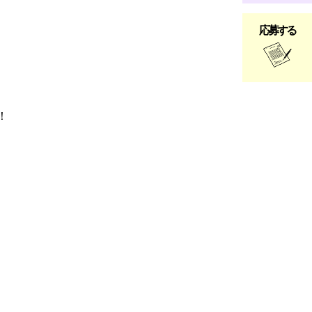
応募する
！