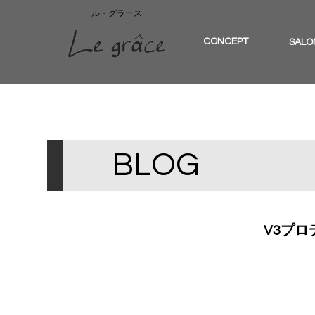
ル・グラース
CONCEPT
SALO
B
L
O
G
V3プ