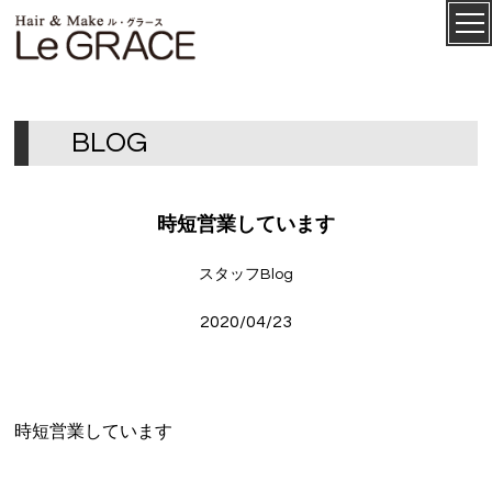
ル・グ
CONCEPT
ラース
B
L
O
G
時短営業しています
スタッフBlog
2020/04/23
SALON
MENU
時短営業しています
STAFF