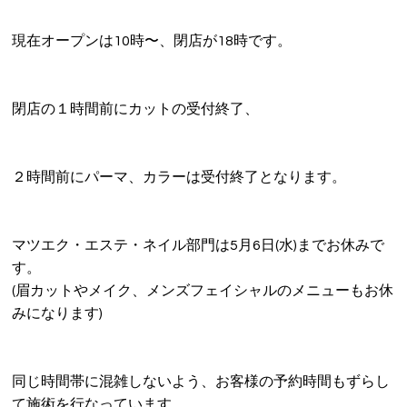
VOICE
現在オープンは10時〜、閉店が18時です。
PRODUCT
VOICE
閉店の１時間前にカットの受付終了、
BLOG
２時間前にパーマ、カラーは受付終了となります。
NEWS
Le GRACEの介護
マツエク・エステ・ネイル部門は5月6日(水)までお休みで
す。
WEB予約
(眉カットやメイク、メンズフェイシャルのメニューもお休
RECRUIT
みになります)
PRIVACY POLICY
同じ時間帯に混雑しないよう、お客様の予約時間もずらし
て施術を行なっています。