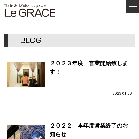
ル・グ
CONCEPT
ラース
B
L
O
G
２０２３年度 営業開始致しま
す！
2023.01.06
SALON
MENU
２０２２ 本年度営業終了のお
STAFF
知らせ