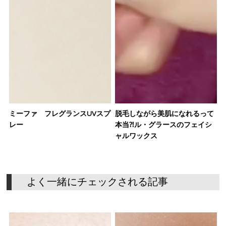
ミーファ フレグランスUVスプ
脱毛しながら美肌になれるって
レー
本当⁈ル・グラースのフェイシ
ャルワックス
よ
く
一
緒
に
チ
ェ
ッ
ク
さ
れ
る
記
事