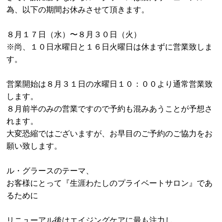
為、以下の期間お休みさせて頂きます。
VOICE
８月１７日（水）〜８月３０日（火）
PRODUCT
※尚、１０日水曜日と１６日火曜日は休まずに営業致しま
VOICE
す。
BLOG
営業開始は８月３１日の水曜日１０：００より通常営業致
します。
NEWS
８月前半のみの営業ですので予約も混みあうことが予想さ
れます。
Le GRACEの介護
大変恐縮ではございますが、お早目のご予約のご協力をお
願い致します。
WEB予約
RECRUIT
ル・グラースのテーマ、
お客様にとって『生涯わたしのプライベートサロン』であ
PRIVACY POLICY
るために
リニューアル後はエイジングケアに最も注力し