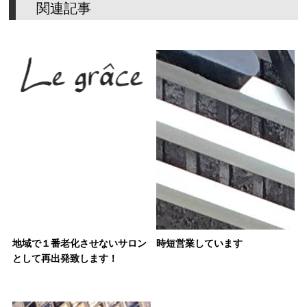
関
連
記
事
地域で１番老化させないサロン
時短営業しています
として再出発致します！