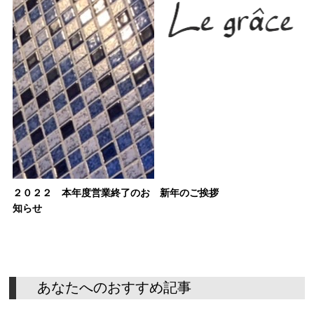
２０２２ 本年度営業終了のお
新年のご挨拶
知らせ
あ
な
た
へ
の
お
す
す
め
記
事