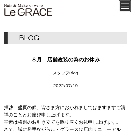
ル・グ
CONCEPT
ラース
B
L
O
G
８月 店舗改装の為のお休み
スタッフBlog
2022/07/19
SALON
拝啓 盛夏の候、皆さま方におかれましてはますますご清
MENU
祥のこととお慶び申し上げます。
平素は格別のお引き立てを賜り厚くお礼申し上げます。
STAFF
さて、誠に勝手ながらル・グラースは店内リニューアル