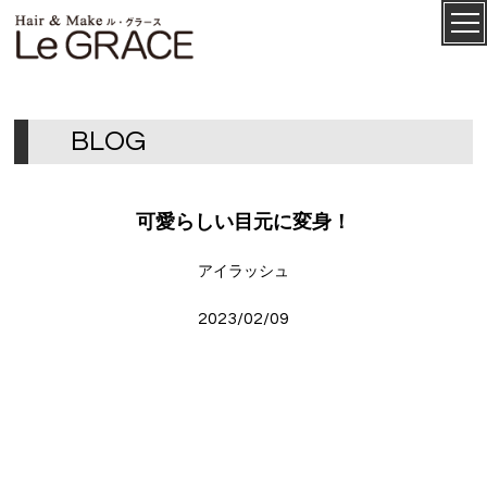
ル・グ
CONCEPT
ラース
B
L
O
G
可愛らしい目元に変身！
アイラッシュ
2023/02/09
SALON
MENU
STAFF