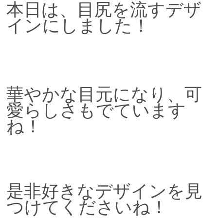
本日は、目尻を流すデザ
VOICE
インにしました！
PRODUCT
VOICE
BLOG
華やかな目元になり、可
NEWS
愛らしさもでています
ね！
Le GRACEの介護
WEB予約
RECRUIT
是非好きなデザインを見
PRIVACY POLICY
つけてくださいね！