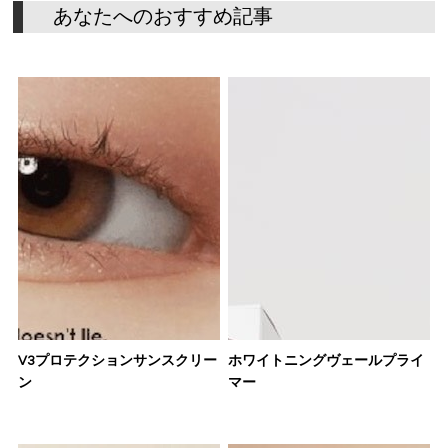
あ
な
た
へ
の
お
す
す
め
記
事
V3プロテクションサンスクリー
ホワイトニングヴェールプライ
ン
マー