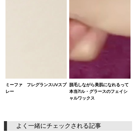
ミーファ フレグランスUVスプ
脱毛しながら美肌になれるって
レー
本当⁈ル・グラースのフェイシ
ャルワックス
よ
く
一
緒
に
チ
ェ
ッ
ク
さ
れ
る
記
事