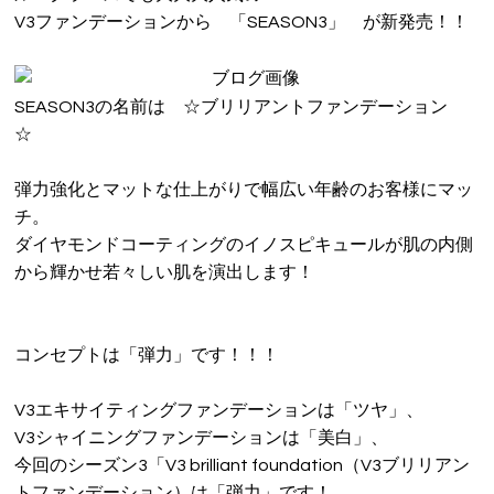
V3ファンデーションから 「SEASON3」 が新発売！！
VOICE
PRODUCT
SEASON3の名前は ☆ブリリアントファンデーション
VOICE
☆
BLOG
弾力強化とマットな仕上がりで幅広い年齢のお客様にマッ
チ。
NEWS
ダイヤモンドコーティングのイノスピキュールが肌の内側
から輝かせ若々しい肌を演出します！
Le GRACEの介護
WEB予約
コンセプトは「弾力」です！！！
RECRUIT
V3エキサイティングファンデーションは「ツヤ」、
PRIVACY POLICY
V3シャイニングファンデーションは「美白」、
今回のシーズン3「V3 brilliant foundation（V3ブリリアン
トファンデーション）は「弾力」です！