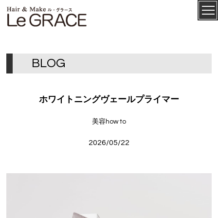
ル・グ
CONCEPT
ラース
B
L
O
G
ホワイトニングヴェールプライマー
美容how to
2026/05/22
SALON
MENU
STAFF