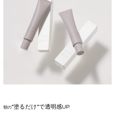
VOICE
PRODUCT
VOICE
BLOG
NEWS
Le GRACEの介護
WEB予約
RECRUIT
PRIVACY POLICY
“塗るだけ”で透明感UP
朝の