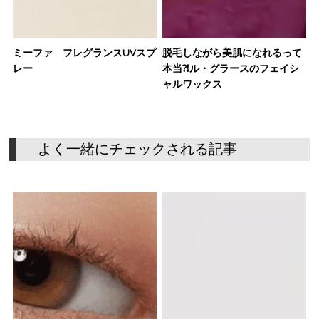
ミーファ フレグランスUVスプ
脱毛しながら美肌になれるって
レー
本当⁈ル・グラースのフェイシ
ャルワックス
よ
く
一
緒
に
チ
ェ
ッ
ク
さ
れ
る
記
事