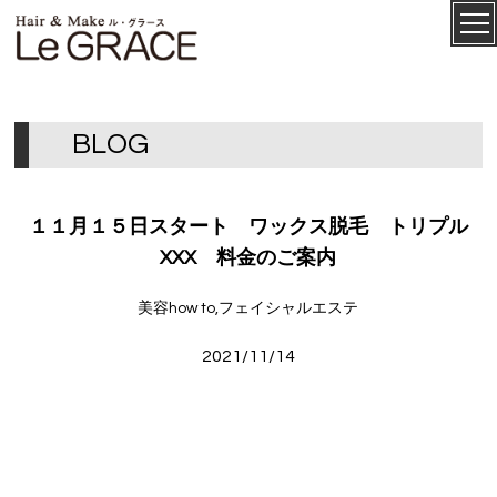
ル・グ
CONCEPT
ラース
B
L
O
G
１１月１５日スタート ワックス脱毛 トリプル
XXX 料金のご案内
美容how to,フェイシャルエステ
2021/11/14
SALON
MENU
STAFF