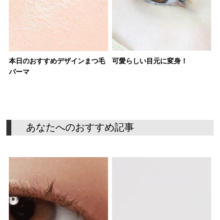
本日のおすすめデザインまつ毛
可愛らしい目元に変身！
パーマ
あ
な
た
へ
の
お
す
す
め
記
事